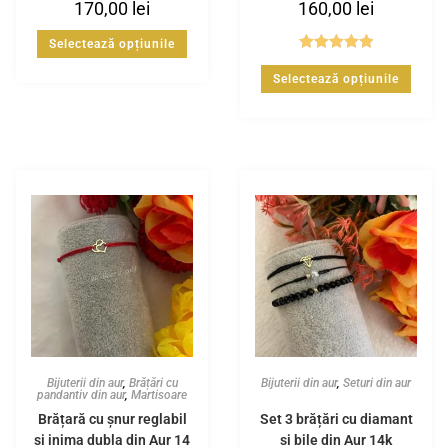
170,00
lei
160,00
lei
Selectează opțiunile
Evaluat la
Selectează opțiunile
5.00
din 5
Bijuterii din aur
,
Brățări cu
Bijuterii din aur
,
Seturi din aur
pandantiv din aur
,
Martisoare
Brățară cu șnur reglabil
Set 3 brățări cu diamant
și inima dubla din Aur 14
și bile din Aur 14k