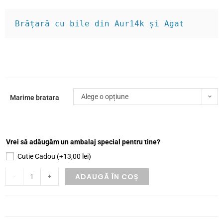
Brățară cu bile din Aur14k și Agat
Alege o opțiune
Marime bratara
Vrei să adăugăm un ambalaj special pentru tine?
Cutie Cadou
(+
13,00
lei
)
ADAUGĂ ÎN COȘ
-
+