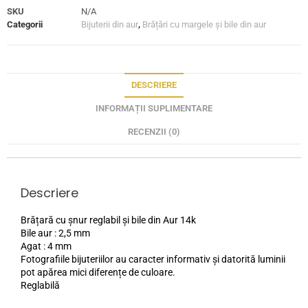
SKU
N/A
Categorii
Bijuterii din aur
,
Brățări cu margele și bile din aur
DESCRIERE
INFORMAȚII SUPLIMENTARE
RECENZII (0)
Descriere
Brățară cu șnur reglabil și bile din Aur 14k
Bile aur : 2,5 mm
Agat : 4 mm
Fotografiile bijuteriilor au caracter informativ și datorită luminii
pot apărea mici diferențe de culoare.
Reglabilă