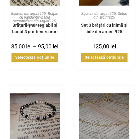
Bijuterii din argint925
,
Brățări
Bijuterii din argint925
,
Seturi
cu pandantiv/bănuț
din argint925
personalizat din Argint925
,
Brățară șnur reglabil și
Set 3 brățări cu inimă și
Martisoare
bănuț 3 prietene/surori
bile din argint 925
din Argint925
85,00
lei
–
95,00
lei
125,00
lei
Selectează opțiunile
Selectează opțiunile