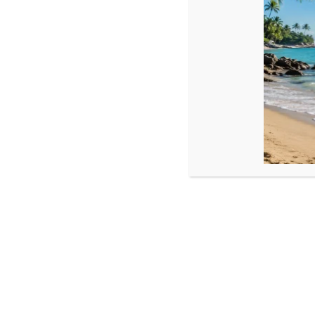
Descriere
Brățară formă minnie din Aur 14k
Dimensiune :
Minnie : 9,6 x 9 m
Șnur reglabil, diverse culori la șnur.
Produse similare