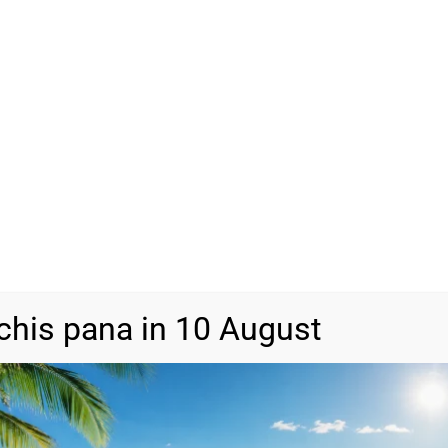
Vrei să adăugăm un ambala
Cutie Cadou
(+
13,00
lei
ADAU
-
+
SKU
BA1294
Categorii
Bijuterii din a
chis pana in 10 August
DESCRIERE
INFORMAȚII SUPLIMENTARE
RECENZII (0)