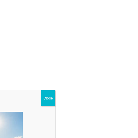
j special pentru tine?
)
GĂ ÎN COȘ
ur
,
Brățări cu pandantiv din aur
Close