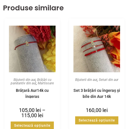
Produse similare
Bijuterii din aur
,
Brățări cu
Bijuterii din aur
,
Seturi din aur
pandantiv din aur
,
Martisoare
Brățară Aur14k cu
Set 3 brățări cu îngeraș și
îngeraș
bile din Aur 14k
105,00
lei
–
160,00
lei
115,00
lei
Selectează opțiunile
Selectează opțiunile