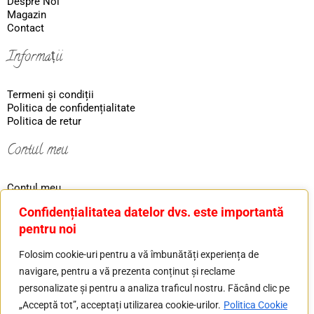
Despre Noi
Magazin
Contact
Informații
Termeni și condiții
Politica de confidențialitate
Politica de retur
Contul meu
Contul meu
Coş
Confidențialitatea datelor dvs. este importantă
Ordin
pentru noi
Contact
Folosim cookie-uri pentru a vă îmbunătăți experiența de
navigare, pentru a vă prezenta conținut și reclame
Tel: 0730226607
personalizate și pentru a analiza traficul nostru. Făcând clic pe
Mail: basilver.gold@gmail.com
„Acceptă tot”, acceptați utilizarea cookie-urilor.
Politica Cookie