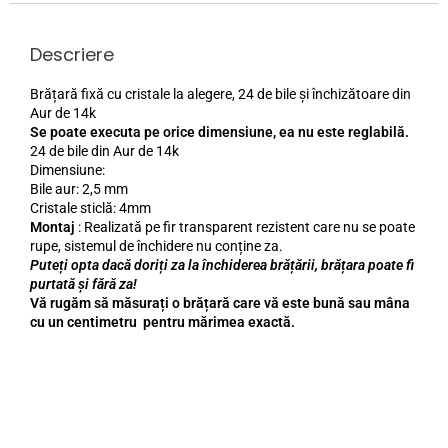
Descriere
Brățară fixă cu cristale la alegere, 24 de bile și închizătoare din
Aur de 14k
Se poate executa pe orice dimensiune, ea nu este reglabilă.
24 de bile din Aur de 14k
Dimensiune:
Bile aur: 2,5 mm
Cristale sticlă: 4mm
Montaj
: Realizată pe fir transparent rezistent care nu se poate
rupe, sistemul de închidere nu conține za.
Puteți opta dacă doriți za la închiderea brățării, brățara poate fi
purtată și fără za!
Vă rugăm să măsurați o brățară care vă este bună sau mâna
cu un centimetru pentru mărimea exactă.