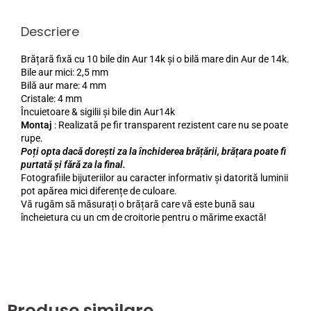
Descriere
Brățară fixă cu 10 bile din Aur 14k și o bilă mare din Aur de 14k.
Bile aur mici: 2,5 mm
Bilă aur mare: 4 mm
Cristale: 4 mm
Încuietoare & sigilii și bile din Aur14k
Montaj
: Realizată pe fir transparent rezistent care nu se poate
rupe.
Poți opta dacă dorești za la închiderea brățării, brățara poate fi
purtată și fără za la final.
Fotografiile bijuteriilor au caracter informativ și datorită luminii
pot apărea mici diferențe de culoare.
Vă rugăm să măsurați o brățară care vă este bună sau
încheietura cu un cm de croitorie pentru o mărime exactă!
Produse similare