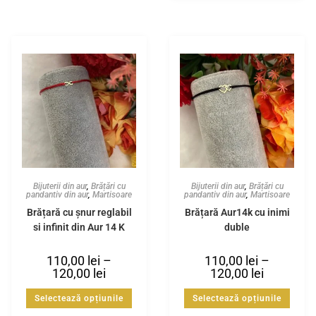
Bijuterii din aur
,
Brățări cu
Bijuterii din aur
,
Brățări cu
pandantiv din aur
,
Martisoare
pandantiv din aur
,
Martisoare
Brățară cu șnur reglabil
Brățară Aur14k cu inimi
si infinit din Aur 14 K
duble
110,00
lei
–
110,00
lei
–
120,00
lei
120,00
lei
Selectează opțiunile
Selectează opțiunile