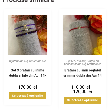
Bijuterii din aur
,
Seturi din aur
Bijuterii din aur
,
Brățări cu
pandantiv din aur
,
Martisoare
Set 3 brățări cu inimă
Brățară cu șnur reglabil
dublă și bile din Aur 14k
și inima dubla din Aur 14
K
170,00
lei
110,00
lei
–
120,00
lei
Selectează opțiunile
Selectează opțiunile