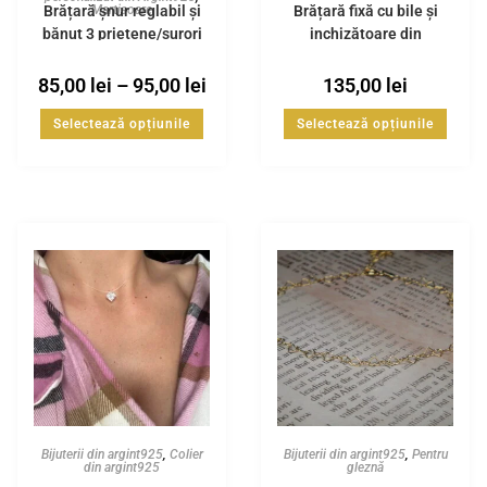
Brățară șnur reglabil și
Brățară fixă cu bile și
Martisoare
bănuț 3 prietene/surori
inchizătoare din
din Argint925
Argint925
85,00
lei
–
95,00
lei
135,00
lei
Selectează opțiunile
Selectează opțiunile
Bijuterii din argint925
,
Colier
Bijuterii din argint925
,
Pentru
din argint925
gleznă