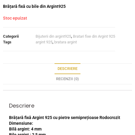
Brățară fixă cu bile din Argint925
Stoc epuizat
Categorii
Bijuterii din argint925
,
Bratari fixe din Argint 925
Tags
argint 925
,
bratara argint
DESCRIERE
RECENZII (0)
Descriere
Brățară fixă Argint 925 cu pietre semiprețioase Rodocrozit
Dimensiune:
Bilă argint: 4 mm
Bile argint : 2,5 mm