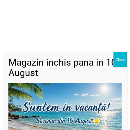
Bilă argint: 4 mm
Bile argint : 2,5 mm
Onix : 3 mm
15 cm + 4 cm prelungire
Produse similare
Magazin inchis pana in 10
Close
August
Bijuterii din argint925
,
Brățări
Bijuterii din argint925
,
Colier