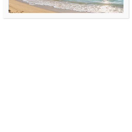
cu pandantiv/bănuț
din argint925
personalizat din Argint925
,
Brățară șnur reglabil și
Colier cu fir transparent
Martisoare
bănuț bunica din
și cruciuliță din
Argint925
argint925
85,00
lei
–
75,00
lei
95,00
lei
Selectează opțiunile
Selectează opțiunile