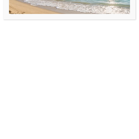
Bijuterii din argint925
,
Brățări
Bijuterii din argint925
,
Brățări
cu pandantiv/bănuț
cu pandantiv/bănuț
personalizat din Argint925
,
personalizat din Argint925
,
Brățară șnur reglabil și
Brățară șnur reglabil și
Martisoare
Martisoare
bănuț din Argint925
bănuț 4 prietene/surori
din Argint925
85,00
lei
–
95,00
lei
85,00
lei
–
95,00
lei
Selectează opțiunile
Selectează opțiunile