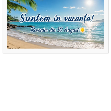
Produse similare
Bijuterii din aur
,
Brățări cu
Bijuterii din aur
,
Brățări cu
pandantiv din aur
,
Martisoare
pandantiv din aur
,
Martisoare
Brățară cu șnur reglabil
Brățară aur14k cu șnur
și coroniță din Aur 14 K
reglabil și fluturaș
115,00
lei
–
115,00
lei
–
125,00
lei
125,00
lei