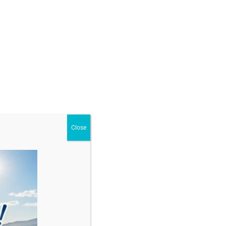
GĂ ÎN COȘ
argint925
,
Brățări cu mărgele și bile din argint925
Close