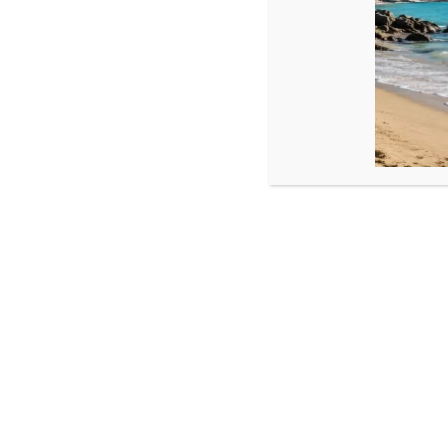
Hematit: 3 mm
Reglabilă
Fotografiile bijuteriilor au caracter informativ și datorită lumin
Produse similare