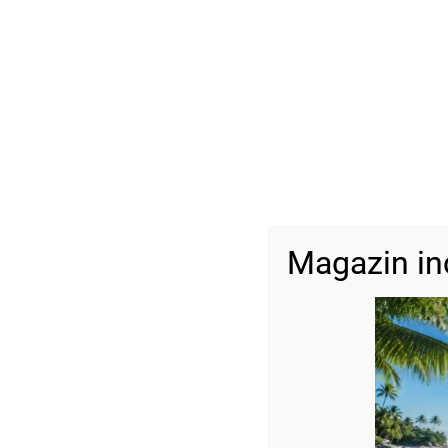
Magazin in
Descriere
Brățară cu Hematit și bile din Argint925
Dimensiune:
Bile : 2,5 mm
Bilă argint: 4 mm