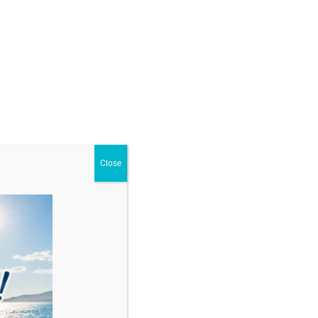
ur
,
Brățări cu margele și bile din aur
,
Pentru Bărbați
Close