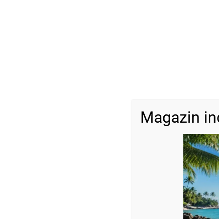
Magazin in
Descriere
Dimensiune:
Bile: 2,5 mm
Agate: 4 mm
Reglabilă
Fotografiile bijuteriilor au caracter informativ și datorită lumin
Pietrele semiprețioase nu au forme identice.