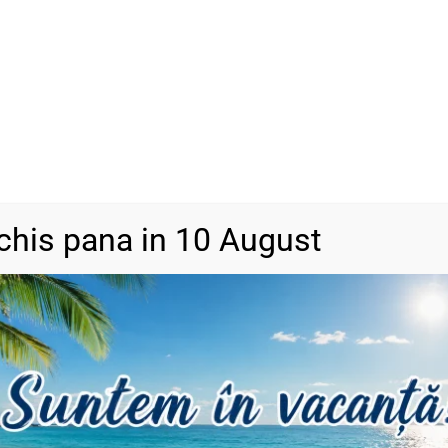
SKU
N/A
Categorii
Bijuterii din a
DESCRIERE
INFORMAȚII SUPLIMENTARE
RECENZII (0)
chis pana in 10 August
ii pot apărea mici diferențe de culoare.