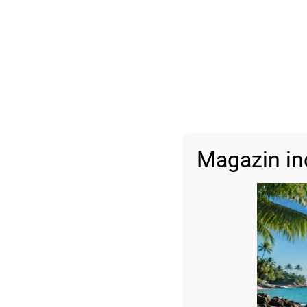
Magazin in
Descriere
Brățară cu șnur reglabil, pietre Hematit și 10 bile din Aur 14k
Dimensiuni:
bile: 2,5 mm
pietre: 4×10 mm
Fotografiile bijuteriilor au caracter informativ și datorită lumin