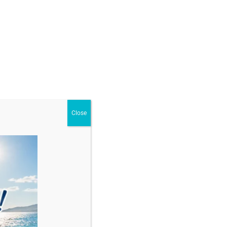
ur
,
Pentru Bărbați
Close