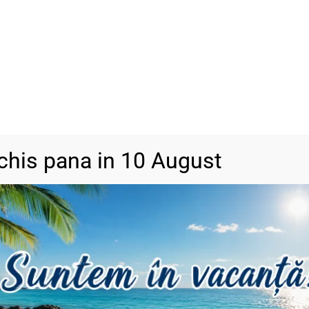
SKU
N/A
Categorii
Bijuterii din a
DESCRIERE
INFORMAȚII SUPLIMENTARE
RECENZII (0)
chis pana in 10 August
ii pot apărea mici diferențe de culoare.