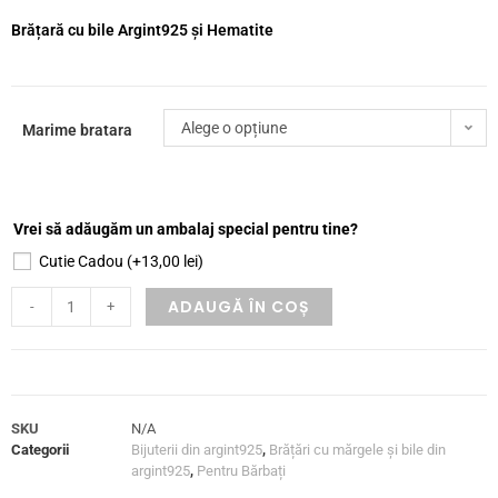
Brățară cu bile Argint925 și Hematite
Alege o opțiune
Marime bratara
Vrei să adăugăm un ambalaj special pentru tine?
Cutie Cadou
(+
13,00
lei
)
ADAUGĂ ÎN COȘ
-
+
SKU
N/A
Categorii
Bijuterii din argint925
,
Brățări cu mărgele și bile din
argint925
,
Pentru Bărbați