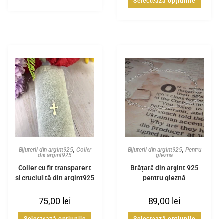
Selectează opțiunile
Bijuterii din argint925
,
Colier
Bijuterii din argint925
,
Pentru
din argint925
gleznă
Colier cu fir transparent
Brățară din argint 925
și cruciuliță din argint925
pentru gleznă
75,00
lei
89,00
lei
Selectează opțiunile
Selectează opțiunile