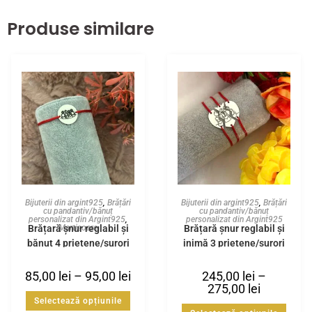
Produse similare
Bijuterii din argint925
,
Brățări
Bijuterii din argint925
,
Brățări
cu pandantiv/bănuț
cu pandantiv/bănuț
personalizat din Argint925
,
personalizat din Argint925
Brățară șnur reglabil și
Brățară șnur reglabil și
Martisoare
bănuț 4 prietene/surori
inimă 3 prietene/surori
din Argint925
din Argint925
85,00
lei
–
95,00
lei
245,00
lei
–
275,00
lei
Selectează opțiunile