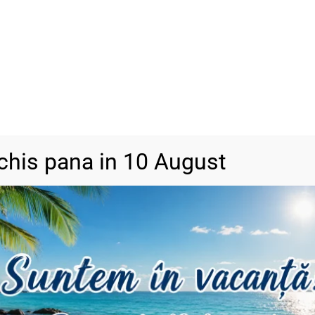
SKU
N/A
Categorii
Bijuterii din a
DESCRIERE
INFORMAȚII SUPLIMENTARE
RECENZII (0)
chis pana in 10 August
ii pot apărea diferențe mici de culoare.