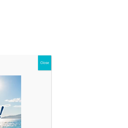
ur
,
Brățări cu margele și bile din aur
Close