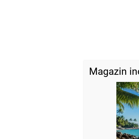
Magazin in
Descriere
Dimensiune:
Cuburi: 2,5mmx2,5mm
Bile aur : 2,5 mm
Reglabilă
Fotografiile bijuteriilor au caracter informativ și datorită lumin