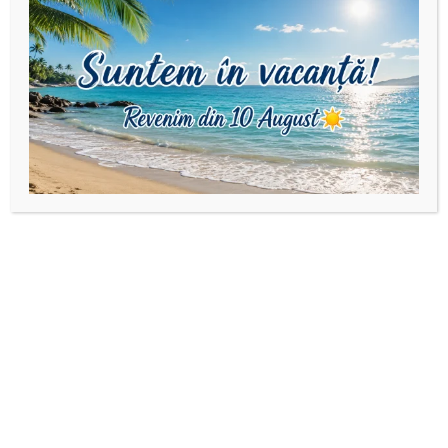
Produse similare
Bijuterii din aur
,
Brățări cu
Bijuterii din aur
,
Seturi din aur
pandantiv din aur
,
Martisoare
Brățară aur14k cu șnur
Set 3 brățări cu îngeraș
reglabil și fluturaș
și bile din Aur 14k
115,00
lei
–
160,00
lei
125,00
lei
Selectează opțiunile