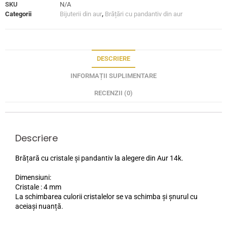
SKU
N/A
Categorii
Bijuterii din aur
,
Brățări cu pandantiv din aur
DESCRIERE
INFORMAȚII SUPLIMENTARE
RECENZII (0)
Descriere
Brățară cu cristale și pandantiv la alegere din Aur 14k.
Dimensiuni:
Cristale : 4 mm
La schimbarea culorii cristalelor se va schimba și șnurul cu
aceiași nuanță.