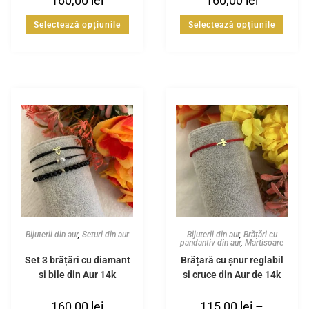
160,00
lei
160,00
lei
Selectează opțiunile
Selectează opțiunile
Bijuterii din aur
,
Seturi din aur
Bijuterii din aur
,
Brățări cu
pandantiv din aur
,
Martisoare
Set 3 brățări cu diamant
Brățară cu șnur reglabil
și bile din Aur 14k
si cruce din Aur de 14k
160,00
lei
115,00
lei
–