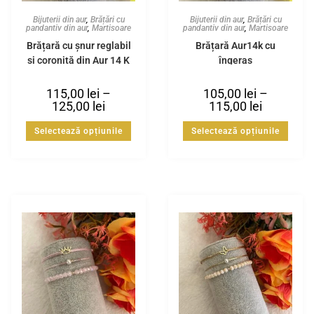
Bijuterii din aur
,
Brățări cu
Bijuterii din aur
,
Brățări cu
pandantiv din aur
,
Martisoare
pandantiv din aur
,
Martisoare
Brățară cu șnur reglabil
Brățară Aur14k cu
și coroniță din Aur 14 K
îngeraș
115,00
lei
–
105,00
lei
–
125,00
lei
115,00
lei
Selectează opțiunile
Selectează opțiunile