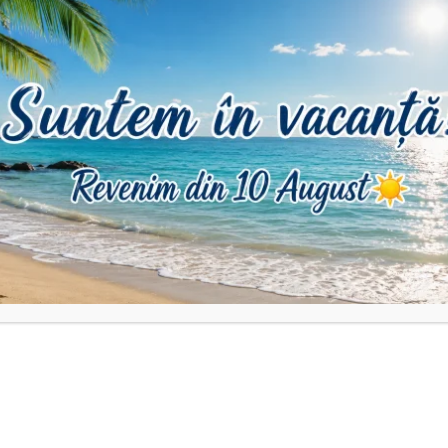
DESCRIERE
INFORMAȚII SUPLIMENTARE
RECENZII (0)
ul identic sau asemănător cu cel al cristalelor.
ii pot apărea mici diferențe de culoare.