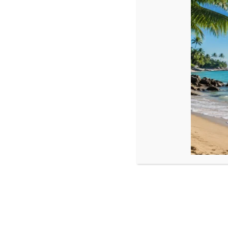
Descriere
Brățară cu cristale și bile striate din Aur 14k
Dimensiune:
Bile: 2,5 mm
Cristale : 2×3 mm
Reglabilă
La schimbarea nuanței cristalelor se va schimba și șnurul cu un
Fotografiile bijuteriilor au caracter informativ și datorită lumin