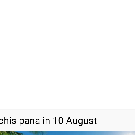
ADAU
-
+
SKU
BA1227
Categorii
Bijuterii din a
chis pana in 10 August