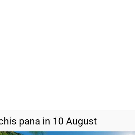
SKU
N/A
Categorii
Bijuterii din a
chis pana in 10 August