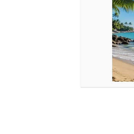
Descriere
Bile: 2,5 mm
Cristale sticlă rondele: 2,5-3 mm
Reglabilă
Produse similare