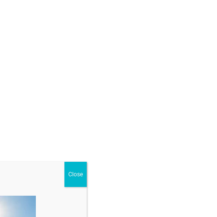
ur
,
Brățări cu margele și bile din aur
Close