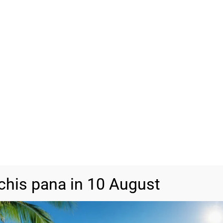
SKU
N/A
Categorii
Bijuterii din a
chis pana in 10 August