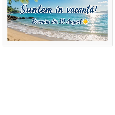
Produse similare
Bijuterii din aur
,
Seturi din aur
Bijuterii din aur
,
Seturi din aur
Set 3 brățări cu fluture
Set 3 brățări cu inimă
și bile din Aur 14k
dublă și bile din Aur 14k
160,00
lei
160,00
lei
Selectează opțiunile
Selectează opțiunile