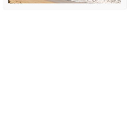
comandă, durata execuției este de : 2-4 zile
lucrătoare
Produse similare
Bijuterii din argint925
,
Brățări
Bijuterii din argint925
,
Brățări
cu pandantiv/bănuț
cu pandantiv/bănuț
personalizat din Argint925
,
personalizat din Argint925
,