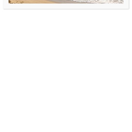
comandă, durata execuției este de : 2-4 zile
lucrătoare
Produse similare
Bijuterii din argint925
,
Brățări
Bijuterii din argint925
,
Pentru
cu mărgele și bile din
Bărbați
argint925