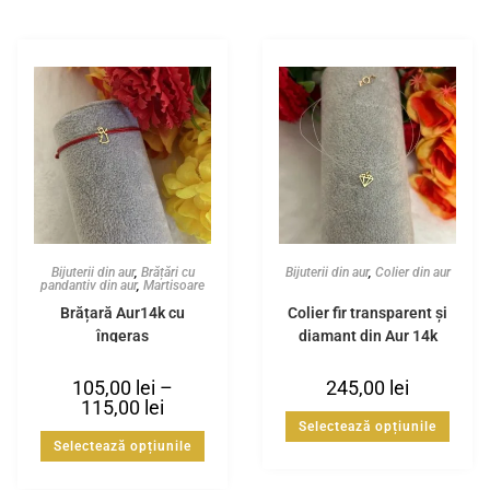
Bijuterii din aur
,
Brățări cu
Bijuterii din aur
,
Colier din aur
pandantiv din aur
,
Martisoare
Brățară Aur14k cu
Colier fir transparent și
îngeraș
diamant din Aur 14k
105,00
lei
–
245,00
lei
115,00
lei
Selectează opțiunile
Selectează opțiunile