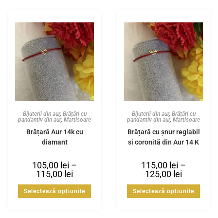
Bijuterii din aur
,
Brățări cu
Bijuterii din aur
,
Brățări cu
pandantiv din aur
,
Martisoare
pandantiv din aur
,
Martisoare
Brățară Aur 14k cu
Brățară cu șnur reglabil
diamant
și coroniță din Aur 14 K
105,00
lei
–
115,00
lei
–
115,00
lei
125,00
lei
Selectează opțiunile
Selectează opțiunile