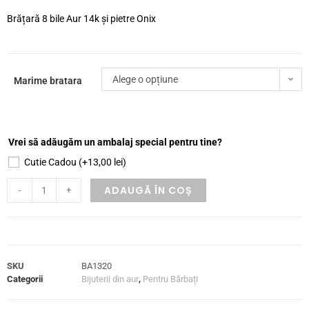
Brățară 8 bile Aur 14k și pietre Onix
Alege o opțiune
Marime bratara
Vrei să adăugăm un ambalaj special pentru tine?
Cutie Cadou
(+
13,00
lei
)
ADAUGĂ ÎN COȘ
-
+
SKU
BA1320
Categorii
Bijuterii din aur
,
Pentru Bărbați