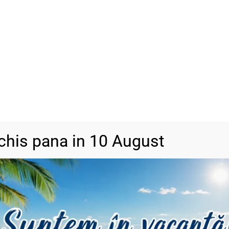
ADAU
-
+
SKU
N/A
Categorii
Bijuterii din a
DESCRIERE
INFORMAȚII SUPLIMENTARE
RECENZII (1)
chis pana in 10 August