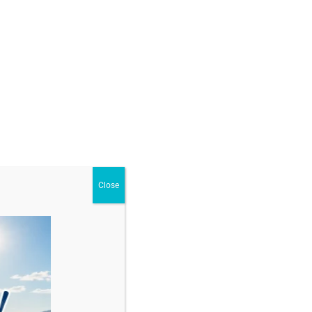
GĂ ÎN COȘ
ur
,
Brățări cu margele și bile din aur
Close