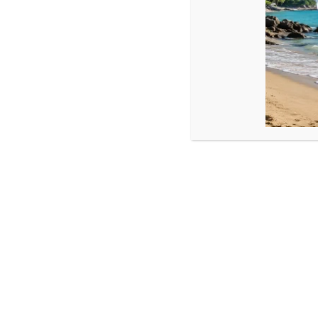
Șnur reglabil
Fotografiile bijuteriilor au caracter informativ și datorită lumin
Produse similare