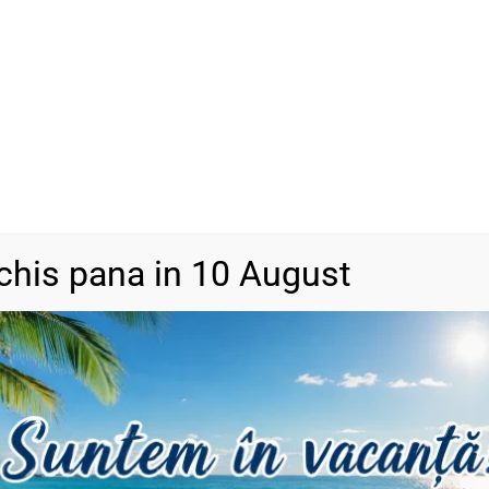
SKU
BA1313
Categorii
Bijuterii din a
DESCRIERE
INFORMAȚII SUPLIMENTARE
RECENZII (0)
chis pana in 10 August
x
 mai mult.