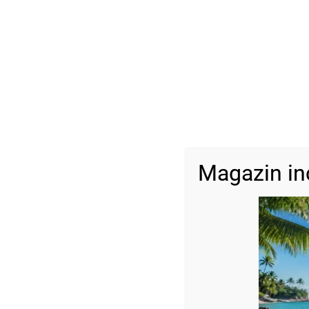
Magazin in
Descriere
Brățară 16 bile Aur 14k cu pietre semiprețioase Hematit și Oni
Dimensiune :
Hematit : 4 mm
Onix : 4 mm
Bile aur : 2,5 mm
Reglabilă
Model destinat celor care au dimensiunea de minim 19 cm sau