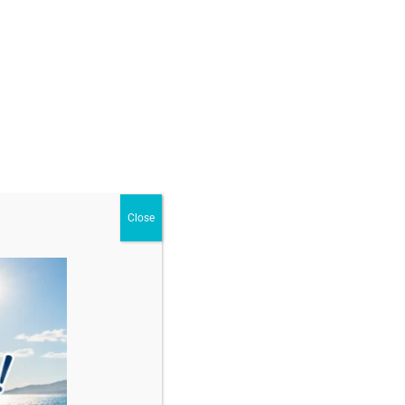
ur
,
Pentru Bărbați
Close