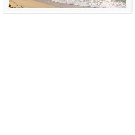
Șnur reglabil diverse culori disponibile
Reglabilă
Produse similare
Bijuterii din aur
,
Brățări cu
Bijuterii din aur
,
Seturi din aur
pandantiv din aur
,
Martisoare
Brățară Aur 14k cu
Set 3 brățări cu cruce și